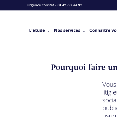
Urgence constat -
01 42 60 44 97
L’étude
Nos services
Connaître vo
Pourquoi faire un
Vous 
litig
socia
publi
usurp