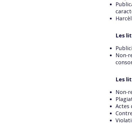
Public
caract
Harcè
Les li
Publi
Non-re
consom
Les li
Non-re
Plagia
Actes 
Contr
Violat