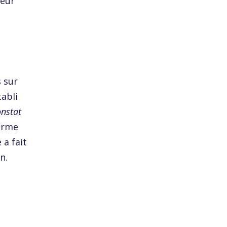
teur
s sur
tabli
onstat
norme
a fait
n.