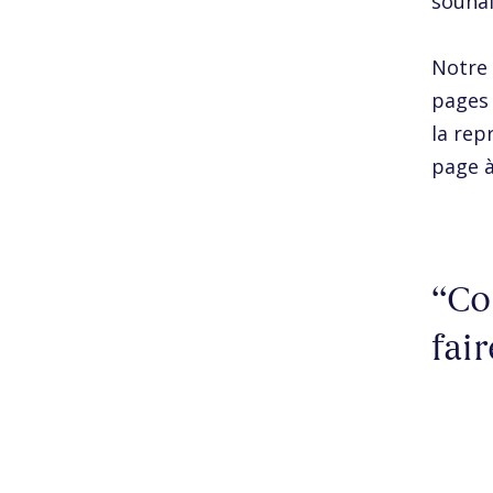
souhai
Notre 
pages 
la rep
page à
Co
fair