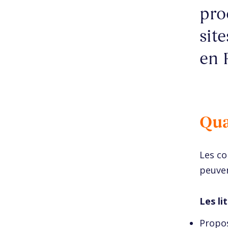
pro
sit
en 
Qua
Les co
peuven
Les li
Propos