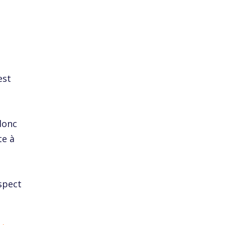
est
donc
te à
espect