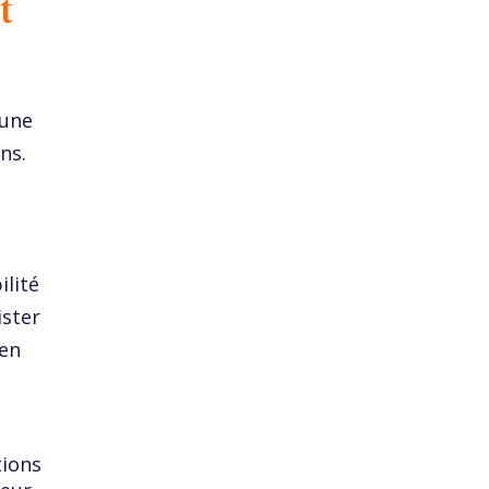
t
 une
ns.
ilité
ister
 en
tions