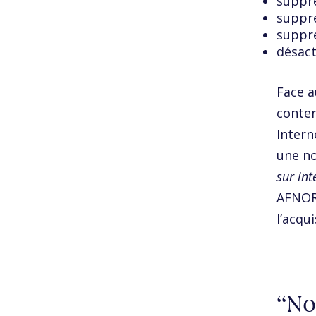
suppre
suppre
suppre
désact
Face a
conten
Intern
une no
sur int
AFNOR 
l’acqu
No