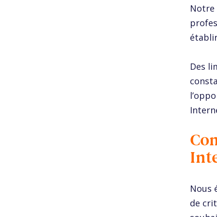
Notre 
profes
établi
Des li
consta
l’oppo
Intern
Com
Int
Nous é
de cri