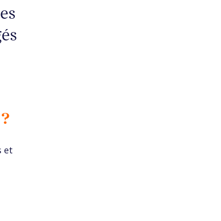
les
gés
 ?
s et