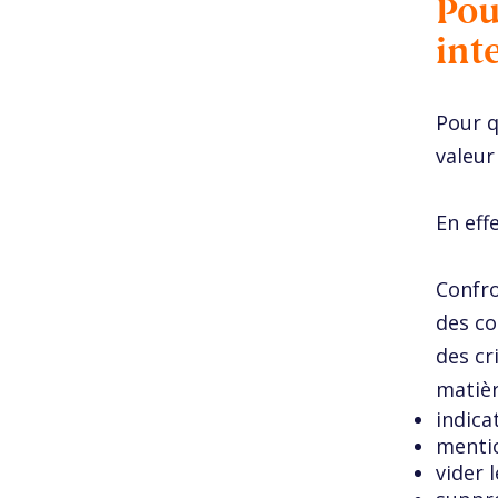
Pou
int
Pour q
valeur
En eff
Confro
des co
des cr
matièr
indica
mentio
vider 