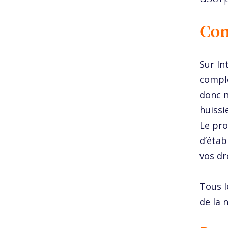
Con
Sur In
comple
donc n
huissie
Le pro
d’étab
vos dr
Tous l
de la