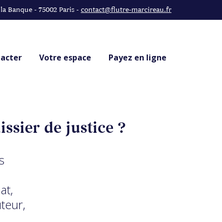
 la Banque - 75002 Paris -
contact@flutre-marcireau.fr
acter
Votre espace
Payez en ligne
ssier de justice ?
s
at,
teur,