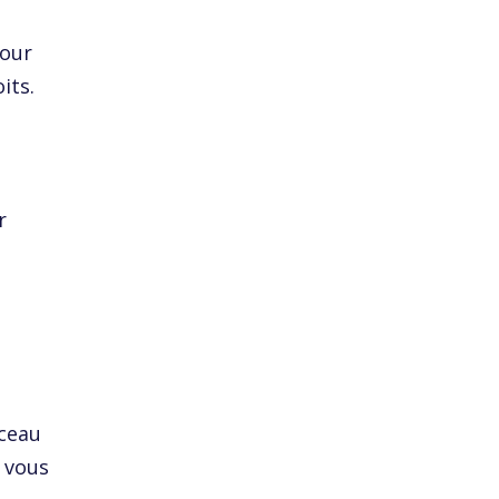
pour
its.
r
sceau
l vous