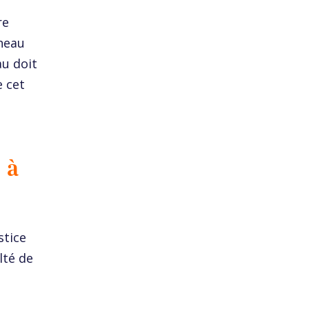
re
nneau
au doit
e cet
 à
stice
lté de