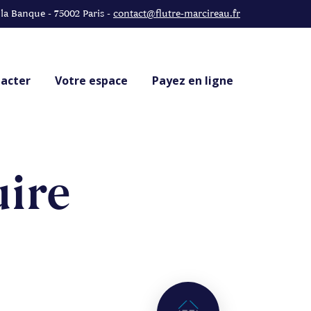
 la Banque - 75002 Paris -
contact@flutre-marcireau.fr
acter
Votre espace
Payez en ligne
uire