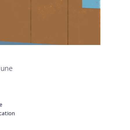
 une
e
cation