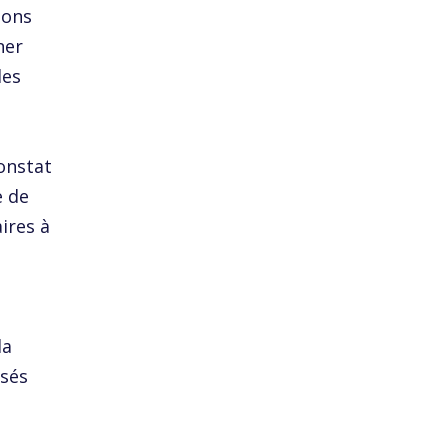
ions
ner
des
onstat
e de
ires à
la
osés