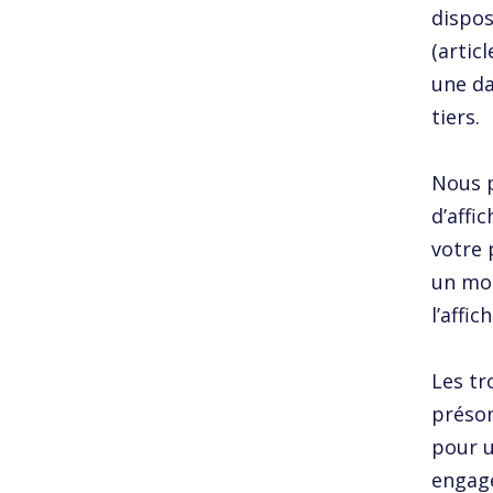
dispos
(artic
une da
tiers.
Nous p
d’affi
votre 
un moi
l’affi
Les tr
présom
pour u
engage