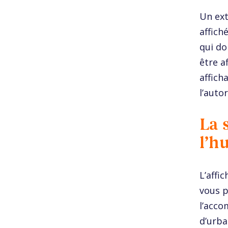
Un ext
affich
qui do
être a
affich
l’auto
La 
l’h
L’affi
vous p
l’acco
d’urba